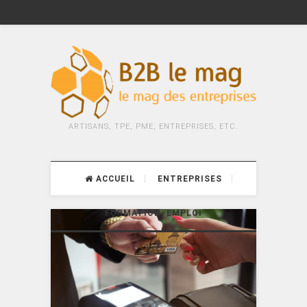
ARTISANS, TPE, PME, ENTREPRISES, ETC.
ACCUEIL
ENTREPRISES
FORMATION, EMPLOI