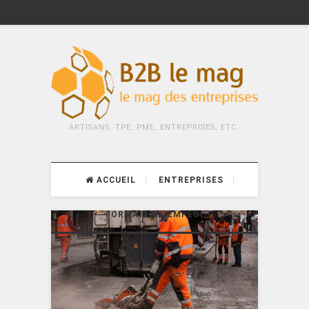
ARTISANS, TPE, PME, ENTREPRISES, ETC.
ACCUEIL
ENTREPRISES
FORMATION, EMPLOI