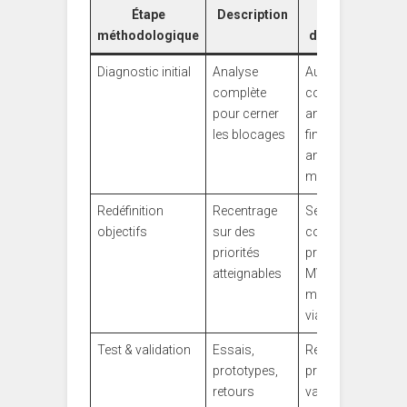
Étape
Description
Exemple
méthodologique
d’application
Diagnostic initial
Analyse
Audit de
complète
compétences,
pour cerner
analyse
les blocages
financière,
analyse
marché
Redéfinition
Recentrage
Séances de
objectifs
sur des
coaching pour
priorités
prioriser les
atteignables
MVP (produit
minimum
viable)
Test & validation
Essais,
Révision de la
prototypes,
proposition de
retours
valeur suite