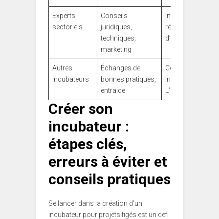
Experts
Conseils
Intervenants
sectoriels
juridiques,
réguliers
techniques,
d’ImpulsionCréat
marketing
Autres
Échanges de
Collaboration ent
incubateurs
bonnes pratiques,
InnovRebond et
entraide
L’ÉcloPépinière
Créer son
incubateur :
étapes clés,
erreurs à éviter et
conseils pratiques
Se lancer dans la création d’un
incubateur pour projets figés est un défi