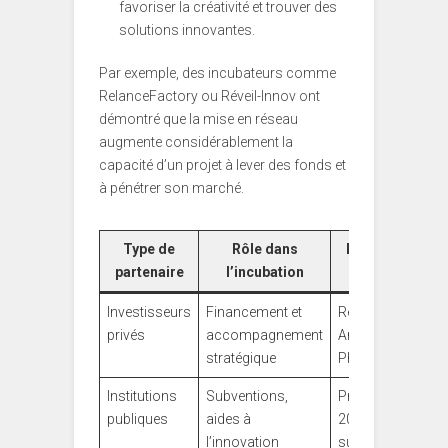
favoriser la créativité et trouver des
solutions innovantes.
Par exemple, des incubateurs comme
RelanceFactory ou Réveil-Innov ont
démontré que la mise en réseau
augmente considérablement la
capacité d’un projet à lever des fonds et
à pénétrer son marché.
Type de
Rôle dans
Exemple notabl
partenaire
l’incubation
Investisseurs
Financement et
Réseau Business
privés
accompagnement
Angels du
stratégique
PhoenixHub
Institutions
Subventions,
Programme Fran
publiques
aides à
2030 mentionné
l’innovation
sur
B2B Le Mag