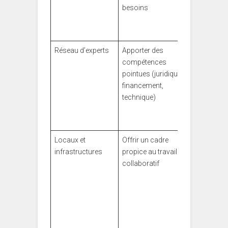
besoins
ajuster le
business
model
Réseau d’experts
Apporter des
Ateliers
compétences
pratiques 
pointues (juridique,
les
financement,
financeme
technique)
innovants
comme vu
sur
B2B Le
Locaux et
Offrir un cadre
Espaces
infrastructures
propice au travail
équipés à
collaboratif
coûts
compétitif
partenariat
avec des
pépinières
locales