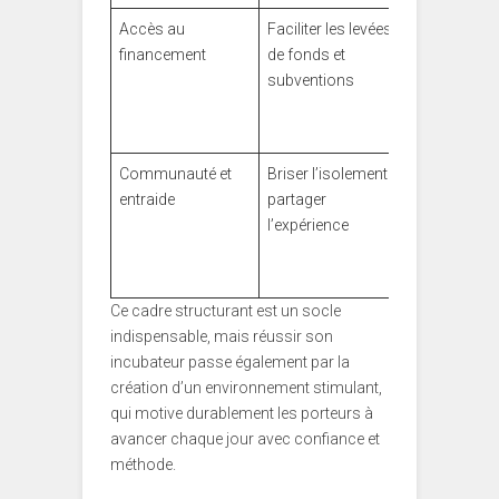
Accès au
Faciliter les levées
Concertati
financement
de fonds et
avec fond
subventions
publics et
privés type
RelanceFa
Communauté et
Briser l’isolement et
Rencontre
entraide
partager
régulières 
l’expérience
incubés,
ateliers
collaborati
Ce cadre structurant est un socle
indispensable, mais réussir son
incubateur passe également par la
création d’un environnement stimulant,
qui motive durablement les porteurs à
avancer chaque jour avec confiance et
méthode.