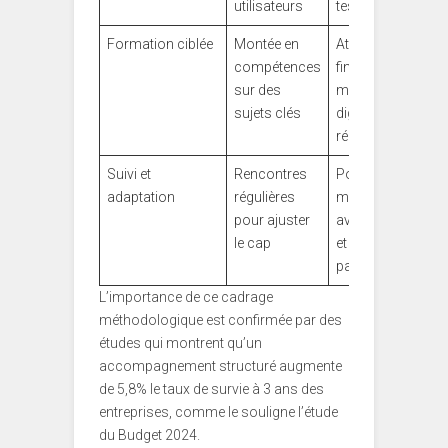
utilisateurs
tests terrain
Formation ciblée
Montée en
Ateliers
compétences
financement,
sur des
marketing
sujets clés
digital,
réglementation
Suivi et
Rencontres
Points
adaptation
régulières
mensuels
pour ajuster
avec mentors
le cap
et groupes
pairs
L’importance de ce cadrage
méthodologique est confirmée par des
études qui montrent qu’un
accompagnement structuré augmente
de 5,8% le taux de survie à 3 ans des
entreprises, comme le souligne l’étude
du Budget 2024.