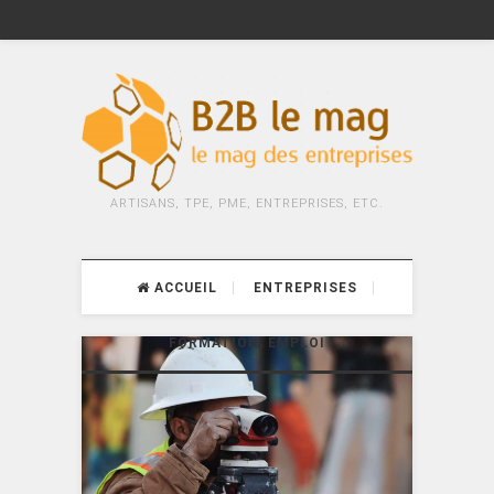
ARTISANS, TPE, PME, ENTREPRISES, ETC.
ACCUEIL
ENTREPRISES
FORMATION, EMPLOI