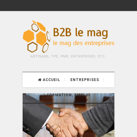
ARTISANS, TPE, PME, ENTREPRISES, ETC.
ACCUEIL
ENTREPRISES
FORMATION, EMPLOI