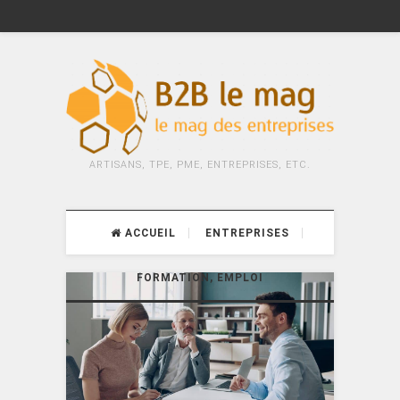
ARTISANS, TPE, PME, ENTREPRISES, ETC.
ACCUEIL
ENTREPRISES
FORMATION, EMPLOI