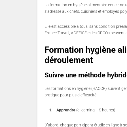
La formation en hygiène alimentaire concerne t
s’adresse aux chefs, cuisiniers et employés poly
Elle est accessible à tous, sans condition préa
France Travail, AGEFICE et les OPCOs peuvent a
Formation hygiène ali
déroulement
Suivre une méthode hybride
Les formations en hygiène (HACCP) suivent génér
pratique pour plus d’efficacité.
1.
Apprendre
(e-learning – 5 heures)
D’abord, chaque participant étudie en ligne à s