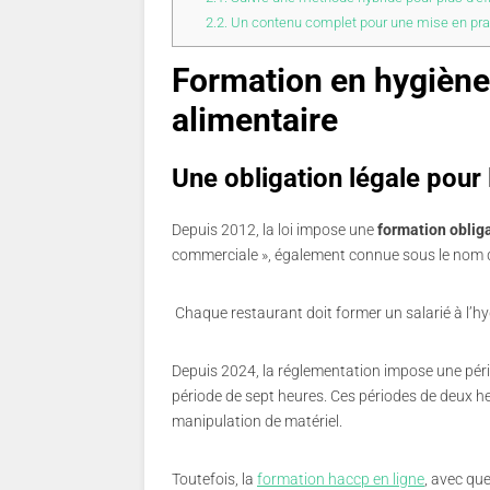
2.2.
Un contenu complet pour une mise en pr
Formation en hygiène 
alimentaire
Une obligation légale pour 
Depuis 2012, la loi impose une
formation oblig
commerciale », également connue sous le nom
Chaque restaurant doit former un salarié à l’hygi
Depuis 2024, la réglementation impose une pér
période de sept heures. Ces périodes de deux h
manipulation de matériel.
Toutefois, la
formation haccp en ligne
, avec que