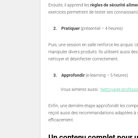
Ensuite, il apprend les
règles de sécurité alime
exercices permettent de tester ses connaissanc
2.
Pratiquer
(présentiel – 4 heures)
Puis, une session en salle renforce les acquis. U
manipuler divers produits. Ils utilisent aussi d
nettoyer et désinfecter correctement.
3.
Approfondir
(e-learning – 5 heures)
Vous aimerez aussi :
Nettoyage profession
Enfin, une dernière étape approfondit les compé
reçoit aussi des recommandations adaptées à so
efficacement.
Un contenu complet pour u