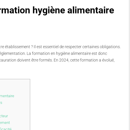
ormation hygiène alimentaire
e établissement ? Il est essentiel de respecter certaines obligations.
réglementation.
La formation en hygiène alimentaire est donc
stauration doivent être formés.
En 2024, cette formation a évolué,
imentaire
rs
cteur
lement
ficacité