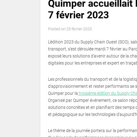
Quimper accueillait
7 février 2023
Posted on
25 février 2023
L’édition 2023 du Supply Chain Ouest (SCO), sal
transport, s’est déroulée mardi 7 février au P
exposé leurs solutions d’avenir autour de la c
digitales pour les entreprises et expert en traça
Les professionnels du transport et de la logistiq
d’approvisionnement et rester performants se s
Quimper pour la
troisième édition du Supply Ch
Organisé par Quimper événement, ce salon répo
solutions concrètes et en planifiant des temps
et pédagogique sur les technologies d’aujourd’h
Le thème de la journée portera sur la performanc