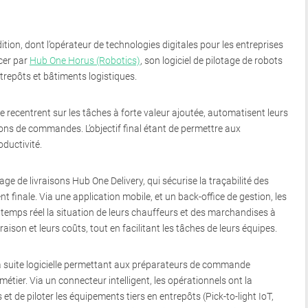
ion, dont l’opérateur de technologies digitales pour les entreprises
cer par
Hub One Horus (Robotics)
, son logiciel de pilotage de robots
repôts et bâtiments logistiques.
 se recentrent sur les tâches à forte valeur ajoutée, automatisent leurs
ions de commandes. L’objectif final étant de permettre aux
oductivité.
age de livraisons Hub One Delivery, qui sécurise la traçabilité des
ient finale. Via une application mobile, et un back-office de gestion, les
n temps réel la situation de leurs chauffeurs et des marchandises à
vraison et leurs coûts, tout en facilitant les tâches de leurs équipes.
 suite logicielle permettant aux préparateurs de commande
étier. Via un connecteur intelligent, les opérationnels ont la
 et de piloter les équipements tiers en entrepôts (Pick-to-light IoT,