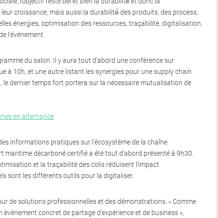
e, l’objectif reste bel et bien la durabilité́ et donc la
t leur croissance, mais aussi la durabilité́ des produits, des process,
es énergies, optimisation des ressources, traçabilité, digitalisation,
 de l’événement.
gramme du salon. Il y aura tout d’abord une conférence sur
vue à 10h, et une autre listant les synergies pour une supply chain
 le dernier temps fort portera sur la nécessaire mutualisation de
unes en alternance
 des informations pratiques sur l’écosystème de la chaîne
t maritime décarboné certifié a été tout d’abord présenté à 9h30.
timisation et la traçabilité des colis réduisent l’impact
 sont les différents outils pour la digitaliser.
our de solutions professionnelles et des démonstrations. « Comme
un événement concret de partage d’expérience et de business »,