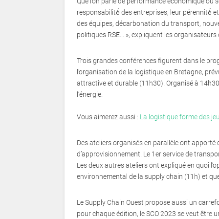
Que l’on parle de performance économique ou social
responsabilité́ des entreprises, leur pérennité́ e
des équipes, décarbonation du transport, nouvell
politiques RSE… », expliquent les organisateurs
Trois grandes conférences figurent dans le pro
l’organisation de la logistique en Bretagne, pré
attractive et durable (11h30). Organisé à 14h30,
l’énergie.
Vous aimerez aussi :
La logistique forme des je
Des ateliers organisés en parallèle ont apporté
d’approvisionnement. Le 1er service de transpor
Les deux autres ateliers ont expliqué en quoi l’op
environnemental de la supply chain (11h) et quels
Le Supply Chain Ouest propose aussi un carref
pour chaque édition, le SCO 2023 se veut être 