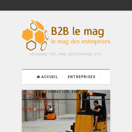
ARTISANS, TPE, PME, ENTREPRISES, ETC.
ACCUEIL
ENTREPRISES
FORMATION, EMPLOI