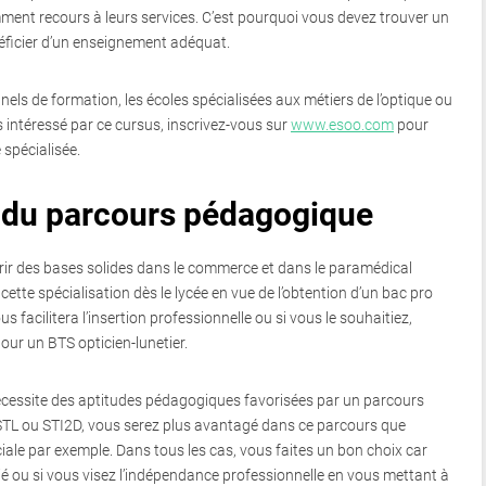
ment recours à leurs services. C’est pourquoi vous devez trouver un
néficier d’un enseignement adéquat.
nels de formation, les écoles spécialisées aux métiers de l’optique ou
s intéressé par ce cursus, inscrivez-vous sur
www.esoo.com
pour
 spécialisée.
s du parcours pédagogique
rir des bases solides dans le commerce et dans le paramédical
ette spécialisation dès le lycée en vue de l’obtention d’un bac pro
s facilitera l’insertion professionnelle ou si vous le souhaitiez,
ur un BTS opticien-lunetier.
écessite des aptitudes pédagogiques favorisées par un parcours
, STL ou STI2D, vous serez plus avantagé dans ce parcours que
iale par exemple. Dans tous les cas, vous faites un bon choix car
rié ou si vous visez l’indépendance professionnelle en vous mettant à