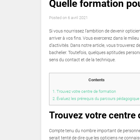
Quelle formation pou
Posted on
6 avril 2021
Si vous nourrissez l’ambition de devenir optici
arriver à vos fins. Vous exercerez dans le milie
d’activités. Dans notre article, vous trouverez 
bachelier. Toutefois, quelques aptitudes person
sens du contact et de la technique.
Contents
1.
Trouvez votre centre de formation
2.
Évaluez les prérequis du parcours pédagogiqu
Trouvez votre centre 
Compte tenu du nombre important de personnes p
serait tenté de dire que les opticiens ne connais