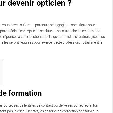
r devenir opticien ?
en, vous devez suivre un parcours pédagogique spécifique pour
u paramédical car l’opticien se situe dans la tranche de ce domaine
des réponses à vos questions quelle que soit votre situation, lycéen ou
nelles seront requises pour exercer cette profession, notamment le
e
de formation
orteuses de lentilles de contact ou de verres correcteurs, l’on
sent pas la crise. En effet, les besoins en correction ophtalmique