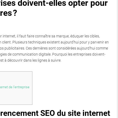
ises doivent-elles opter pour
res ?
 internet, il faut faire connaître sa marque, éduquer les cibles,
n client. Plusieurs techniques existent aujourd’hui pour y parvenir en
déos publicitaires. Ces dernières sont considérées aujourd’hui comme
gies de communication digitale. Pourquoi les entreprises doivent-
est à découvrir dans les lignes à suivre.
rnet de l’entreprise
érencement SEO du site internet