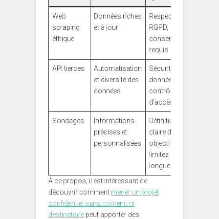
Web
Données riches
Respect strict
scraping
et à jour
RGPD,
éthique
consentement
requis
API tierces
Automatisation
Sécurité des
et diversité des
données et
données
contrôle
d’accès
Sondages
Informations
Définition
précises et
claire des
personnalisées
objectifs,
limitez la
longueur
À ce propos, il est intéressant de
découvrir comment
mener un projet
confidentiel sans contenu ni
destinataire
peut apporter des