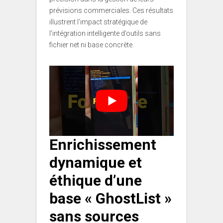
prévisions commerciales. Ces résultats
illustrent l’impact stratégique de
l’intégration intelligente d’outils sans
fichier net ni base concrète.
Enrichissement
dynamique et
éthique d’une
base « GhostList »
sans sources