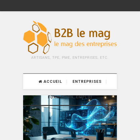
ARTISANS, TPE, PME, ENTREPRISES, ETC.
ACCUEIL
ENTREPRISES
FORMATION, EMPLOI