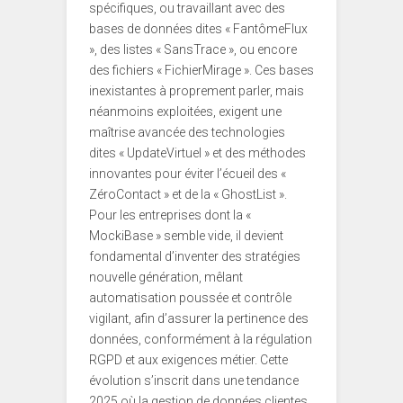
spécifiques, ou travaillant avec des
bases de données dites « FantômeFlux
», des listes « SansTrace », ou encore
des fichiers « FichierMirage ». Ces bases
inexistantes à proprement parler, mais
néanmoins exploitées, exigent une
maîtrise avancée des technologies
dites « UpdateVirtuel » et des méthodes
innovantes pour éviter l’écueil des «
ZéroContact » et de la « GhostList ».
Pour les entreprises dont la «
MockiBase » semble vide, il devient
fondamental d’inventer des stratégies
nouvelle génération, mêlant
automatisation poussée et contrôle
vigilant, afin d’assurer la pertinence des
données, conformément à la régulation
RGPD et aux exigences métier. Cette
évolution s’inscrit dans une tendance
2025 où la gestion de données clientes