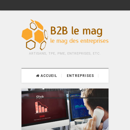
ARTISANS, TPE, PME, ENTREPRISES, ETC.
ACCUEIL
ENTREPRISES
FORMATION, EMPLOI