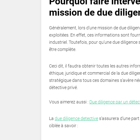
Pourquoi faire interv
mission de due dilige
Généralement, lors d’une mission de due dilige
exploitées. En effet, ces informations sont fourni
industriel. Toutefois, pour qu’une due diligence 
être complète.
Ceci dit, il faudra obtenir toutes les autres inf
éthique, juridique et commercial de la due dilige
stratégique dans tous ces domaines s’avère néces
détective privé.
Vous aimerez aussi :
Due diligence par un détect
La
due diligence detective
s’assurera d’une part 
ciblée à savoir :