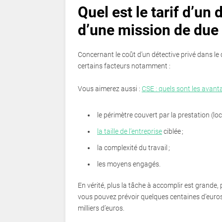
Quel est le tarif d’un
d’une mission de due 
Concernant le coût d’un détective privé dans le 
certains facteurs notamment :
Vous aimerez aussi :
CSE : quels sont les avant
le périmètre couvert par la prestation (loc
la taille de l’entreprise
ciblée ;
la complexité du travail ;
les moyens engagés.
En vérité, plus la tâche à accomplir est grande, pl
vous pouvez prévoir quelques centaines d’euros.
milliers d’euros.