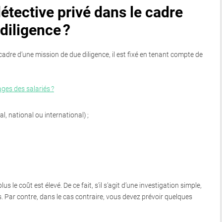
 détective privé dans le cadre
diligence ?
cadre d’une mission de due diligence, il est fixé en tenant compte de
ages des salariés ?
al, national ou international) ;
us le coût est élevé. De ce fait, s’il s’agit d’une investigation simple,
 Par contre, dans le cas contraire, vous devez prévoir quelques