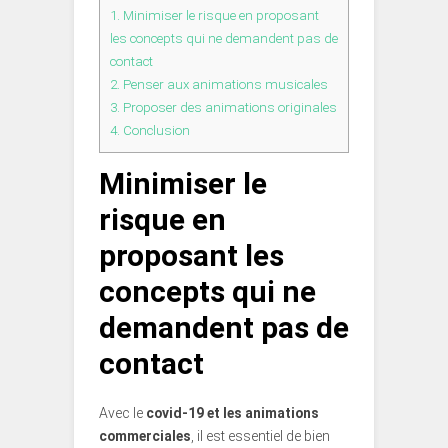
1.
Minimiser le risque en proposant
les concepts qui ne demandent pas de
contact
2.
Penser aux animations musicales
3.
Proposer des animations originales
4.
Conclusion
Minimiser le
risque en
proposant les
concepts qui ne
demandent pas de
contact
Avec le
covid-19 et les animations
commerciales
, il est essentiel de bien