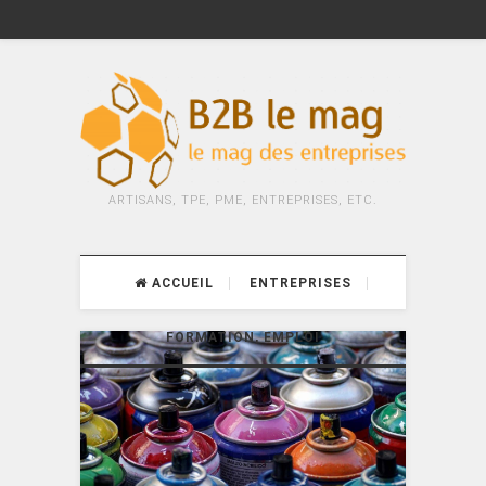
ARTISANS, TPE, PME, ENTREPRISES, ETC.
ACCUEIL
ENTREPRISES
FORMATION, EMPLOI