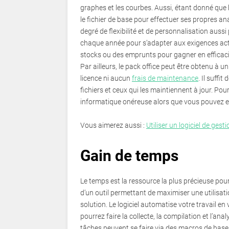
graphes et les courbes. Aussi, étant donné que l’a
le fichier de base pour effectuer ses propres an
degré de flexibilité et de personnalisation aussi
chaque année pour s’adapter aux exigences actu
stocks ou des emprunts pour gagner en efficaci
Par ailleurs, le pack office peut être obtenu à un
licence ni aucun
frais de maintenance
. Il suff
fichiers et ceux qui les maintiennent à jour. 
informatique onéreuse alors que vous pouvez e
Vous aimerez aussi :
Utiliser un logiciel de gesti
Gain de temps
Le temps est la ressource la plus précieuse pour u
d’un outil permettant de maximiser une utilisat
solution. Le logiciel automatise votre travail 
pourrez faire la collecte, la compilation et l’a
tâches peuvent se faire via des macros de base