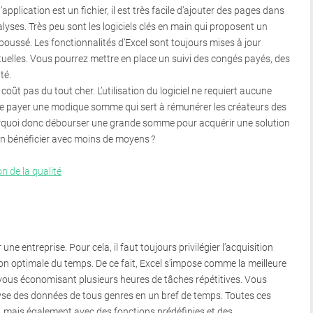
pplication est un fichier, il est très facile d’ajouter des pages dans
alyses. Très peu sont les logiciels clés en main qui proposent un
 poussé. Les fonctionnalités d’Excel sont toujours mises à jour
elles. Vous pourrez mettre en place un suivi des congés payés, des
té.
 coût pas du tout cher. L’utilisation du logiciel ne requiert aucune
it de payer une modique somme qui sert à rémunérer les créateurs des
Pourquoi donc débourser une grande somme pour acquérir une solution
n bénéficier avec moins de moyens ?
on de la qualité
ne entreprise. Pour cela, il faut toujours privilégier l’acquisition
ion optimale du temps. De ce fait, Excel s’impose comme la meilleure
en vous économisant plusieurs heures de tâches répétitives. Vous
nalyse des données de tous genres en un bref de temps. Toutes ces
, mais également avec des fonctions prédéfinies et des