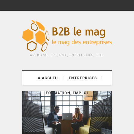
ARTISANS, TPE, PME, ENTREPRISES, ETC.
ACCUEIL
ENTREPRISES
FORMATION, EMPLOI