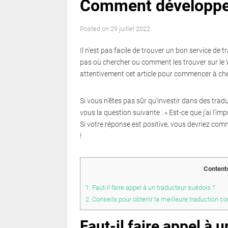
Comment développer
Posted on
29 juillet 2022
Il n’est pas facile de trouver un bon service 
pas où chercher ou comment les trouver sur le W
attentivement cet article pour commencer à cher
Si vous n’êtes pas sûr qu’investir dans des trad
vous la question suivante : « Est-ce que j’ai l’i
Si votre réponse est positive, vous devriez co
!
Content
1.
Faut-il faire appel à un traducteur suédois ?
2.
Conseils pour obtenir la meilleure traduction c
Faut-il faire appel à 