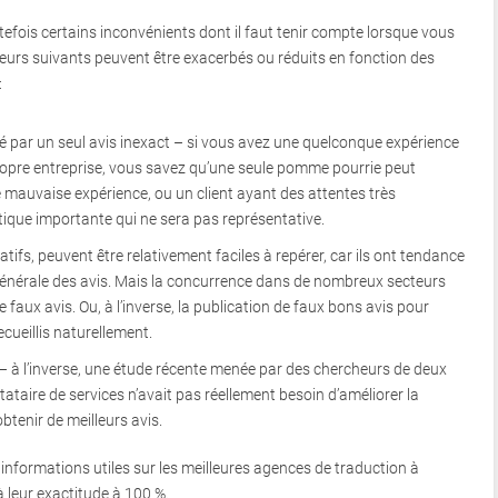
tefois certains inconvénients dont il faut tenir compte lorsque vous
teurs suivants peuvent être exacerbés ou réduits en fonction des
:
é par un seul avis inexact – si vous avez une quelconque expérience
propre entreprise, vous savez qu’une seule pomme pourrie peut
 mauvaise expérience, ou un client ayant des attentes très
itique importante qui ne sera pas représentative.
gatifs, peuvent être relativement faciles à repérer, car ils ont tendance
générale des avis. Mais la concurrence dans de nombreux secteurs
 faux avis. Ou, à l’inverse, la publication de faux bons avis pour
cueillis naturellement.
– à l’inverse, une étude récente menée par des chercheurs de deux
ataire de services n’avait pas réellement besoin d’améliorer la
btenir de meilleurs avis.
 informations utiles sur les meilleures agences de traduction à
r à leur exactitude à 100 %.