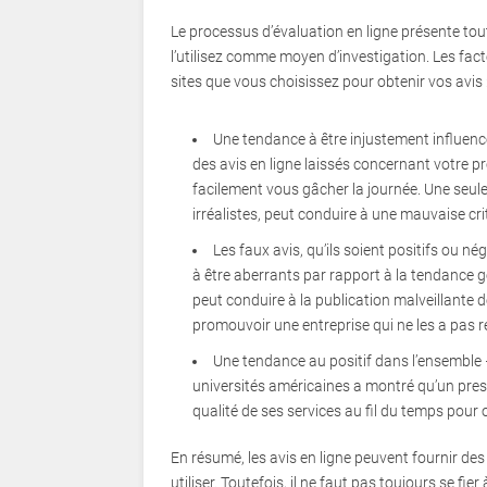
Le processus d’évaluation en ligne présente tou
l’utilisez comme moyen d’investigation. Les fac
sites que vous choisissez pour obtenir vos avis 
Une tendance à être injustement influenc
des avis en ligne laissés concernant votre 
facilement vous gâcher la journée. Une seule
irréalistes, peut conduire à une mauvaise cr
Les faux avis, qu’ils soient positifs ou né
à être aberrants par rapport à la tendance 
peut conduire à la publication malveillante de
promouvoir une entreprise qui ne les a pas re
Une tendance au positif dans l’ensemble 
universités américaines a montré qu’un prest
qualité de ses services au fil du temps pour o
En résumé, les avis en ligne peuvent fournir des
utiliser. Toutefois, il ne faut pas toujours se fie