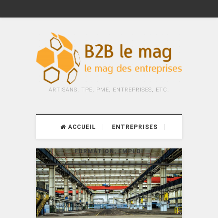
ARTISANS, TPE, PME, ENTREPRISES, ETC.
ACCUEIL
ENTREPRISES
FORMATION, EMPLOI