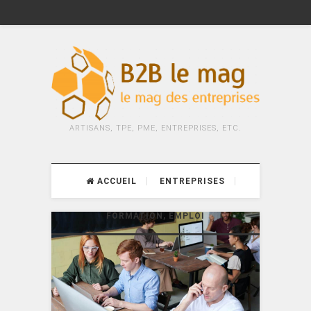
ARTISANS, TPE, PME, ENTREPRISES, ETC.
ACCUEIL
ENTREPRISES
FORMATION, EMPLOI