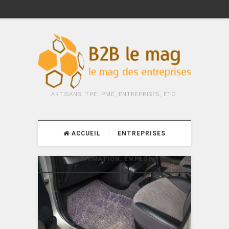
ARTISANS, TPE, PME, ENTREPRISES, ETC.
ACCUEIL
ENTREPRISES
FORMATION, EMPLOI