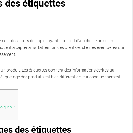
s des étiquettes
ment des bouts de papier ayant pour but d’afficher le prix d’un
ribuent à capter ainsi l’attention des clients et clientes éventuelles qui
issement.
’un produit. Les étiquettes donnent des informations écrites qui
’étiquetage des produits est bien différent de leur conditionnement.
oniques ?
ges des étiquettes