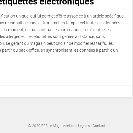
tiquettes électroniques
fication unique, qui lui permet d’être associée à un article spécifique
sin reconnaît ce code et transmet en temps réel toutes les données
ons du moment, en passant par les commandes, les éventuelles
t les allergènes. Les étiquettes sont gérées à distance, sans
n. Le gérant du magasin peut choisir de modifier les tarifs, les
 partir du back-office, en synchronisant les données à partir d’un
© 2020
B2B Le Mag
·
Mentions Légales
·
Contact