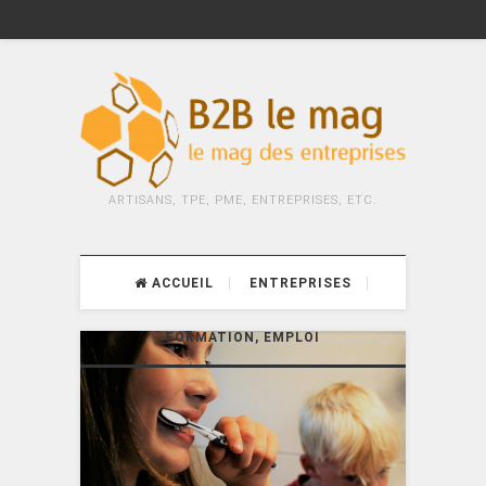
ARTISANS, TPE, PME, ENTREPRISES, ETC.
ACCUEIL
ENTREPRISES
FORMATION, EMPLOI