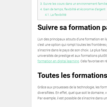
3.
Suivre les cours dans un environnement familie
4.
Gain de temps, flexibilité et économie d’argent
4.1.
La flexibilité
Suivre sa formation p
L’un des principaux atouts d’une formation en lig
c’est une option qui rompt toutes les frontières p
s’inscrire dans le pays de son choix. Le plus fa
universités de prestige et aux formations plutôt 
formation en digital learning
. Cela favorise en 
Toutes les formations
Grâce aux prouesses de la technologie, les for
diversifiées. En effet, quel que soit le domaine
Par exemple, il est possible de s’inscrire dans u