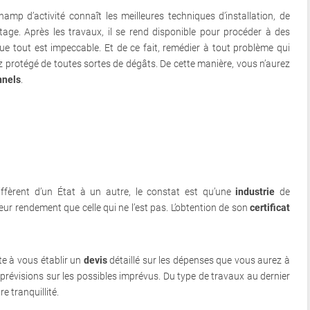
p d’activité connaît les meilleures techniques d’installation, de
aîtage. Après les travaux, il se rend disponible pour procéder à des
ue tout est impeccable. Et de ce fait, remédier à tout problème qui
ez protégé de toutes sortes de dégâts. De cette manière, vous n’aurez
nnels
.
ffèrent d’un État à un autre, le constat est qu’une
industrie
de
eur rendement que celle qui ne l’est pas. L’obtention de son
certificat
te à vous établir un
devis
détaillé sur les dépenses que vous aurez à
s prévisions sur les possibles imprévus. Du type de travaux au dernier
e tranquillité.