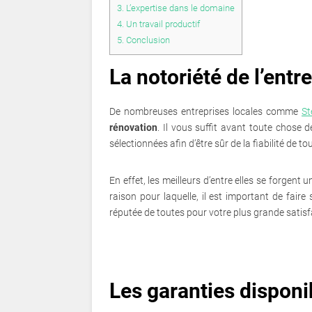
3.
L’expertise dans le domaine
4.
Un travail productif
5.
Conclusion
La notoriété de l’entr
De nombreuses entreprises locales comme
St
rénovation
. Il vous suffit avant toute chose 
sélectionnées afin d’être sûr de la fiabilité de t
En effet, les meilleurs d’entre elles se forgent
raison pour laquelle, il est important de faire
réputée de toutes pour votre plus grande satisf
Les garanties disponi