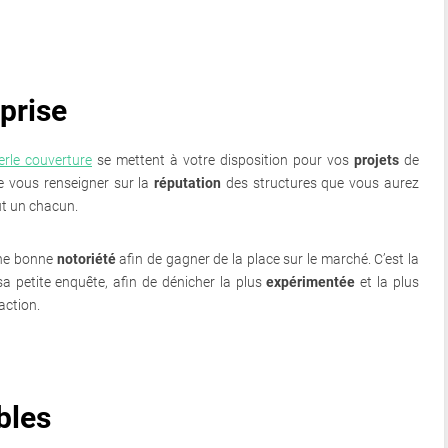
eprise
erle couverture
se mettent à votre disposition pour vos
projets
de
de vous renseigner sur la
réputation
des structures que vous aurez
out un chacun.
 une bonne
notoriété
afin de gagner de la place sur le marché. C’est la
 sa petite enquête, afin de dénicher la plus
expérimentée
et la plus
action.
bles