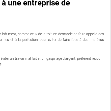
 à une entreprise de
n bâtiment, comme ceux de la toiture, demande de faire appel à des
normes et à la perfection pour éviter de faire face à des imprévus
viter un travail mal fait et un gaspillage d’argent, préfèrent recourir
s.