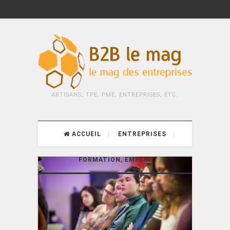
ARTISANS, TPE, PME, ENTREPRISES, ETC.
ACCUEIL
ENTREPRISES
FORMATION, EMPLOI