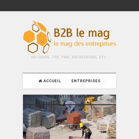
ARTISANS, TPE, PME, ENTREPRISES, ETC.
ACCUEIL
ENTREPRISES
FORMATION, EMPLOI