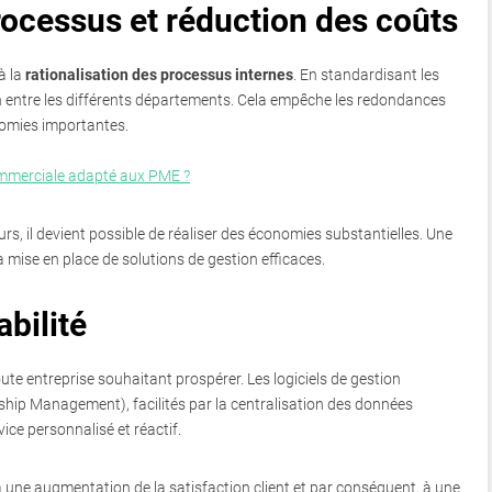
rocessus et réduction des coûts
à la
rationalisation des processus internes
. En standardisant les
on entre les différents départements. Cela empêche les redondances
nomies importantes.
commerciale adapté aux PME ?
rs, il devient possible de réaliser des économies substantielles. Une
a mise en place de solutions de gestion efficaces.
abilité
ute entreprise souhaitant prospérer. Les logiciels de gestion
hip Management), facilités par la centralisation des données
vice personnalisé et réactif.
à une augmentation de la satisfaction client et par conséquent, à une