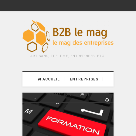
ARTISANS, TPE, PME, ENTREPRISES, ETC.
ACCUEIL
ENTREPRISES
FORMATION, EMPLOI