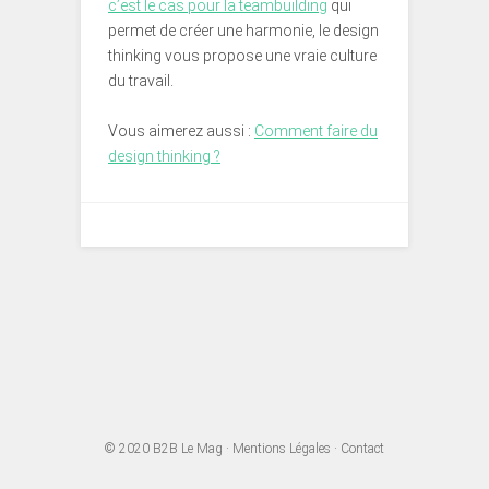
c’est le cas pour la teambuilding
qui
permet de créer une harmonie, le design
thinking vous propose une vraie culture
du travail.
Vous aimerez aussi :
Comment faire du
design thinking ?
© 2020
B2B Le Mag
·
Mentions Légales
·
Contact