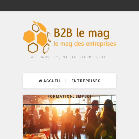
ARTISANS, TPE, PME, ENTREPRISES, ETC.
ACCUEIL
ENTREPRISES
FORMATION, EMPLOI