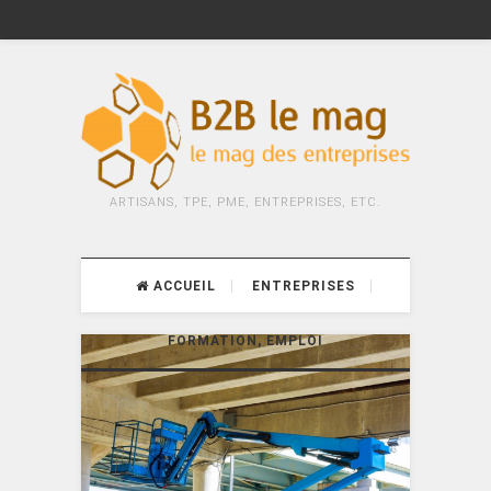
ARTISANS, TPE, PME, ENTREPRISES, ETC.
ACCUEIL
ENTREPRISES
FORMATION, EMPLOI